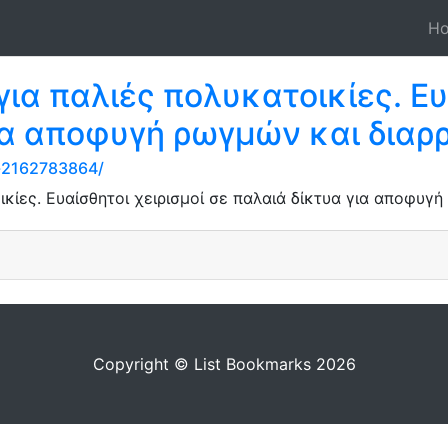
H
ια παλιές πολυκατοικίες. Ευ
ια αποφυγή ρωγμών και διαρ
i-2162783864/
κίες. Ευαίσθητοι χειρισμοί σε παλαιά δίκτυα για αποφυγή
Copyright © List Bookmarks 2026