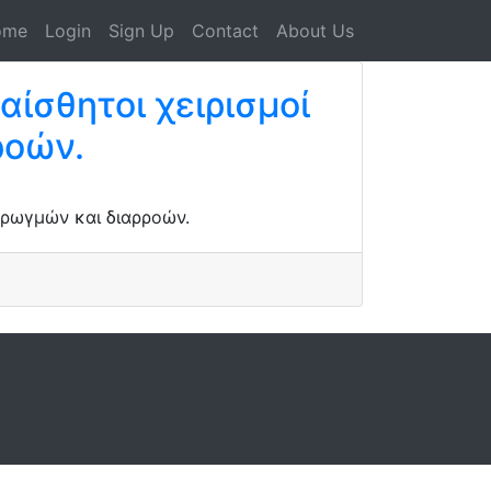
ome
Login
Sign Up
Contact
About Us
αίσθητοι χειρισμοί
ροών.
 ρωγμών και διαρροών.