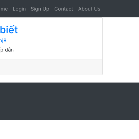
ome
Login
Sign Up
Contact
About Us
biết
nj8
ấp dẫn