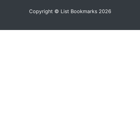
Copyright © List Bookmarks 2026