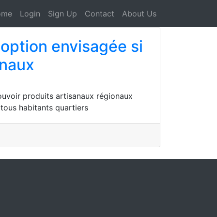
ome
Login
Sign Up
Contact
About Us
option envisagée si
anaux
voir produits artisanaux régionaux
ous habitants quartiers