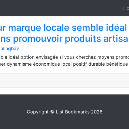
H
 marque locale semble idéal 
s promouvoir produits artis
allaqbav
le idéal option envisagée si vous cherchez moyens promou
 dynamisme économique local positif durable bénéfique t
Copyright © List Bookmarks 2026