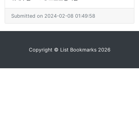
Submitted on 2024-02-08 01:49:58
Copyright © List Bookmarks 2026