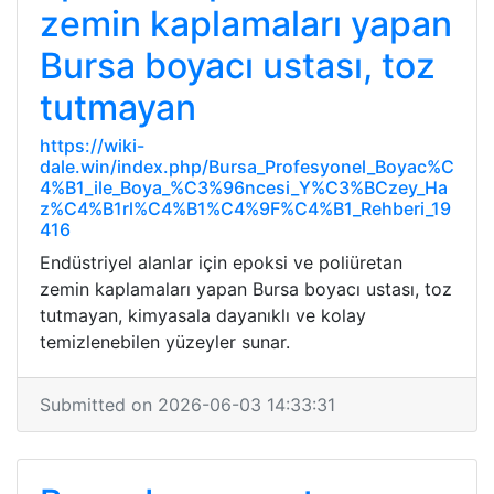
zemin kaplamaları yapan
Bursa boyacı ustası, toz
tutmayan
https://wiki-
dale.win/index.php/Bursa_Profesyonel_Boyac%C
4%B1_ile_Boya_%C3%96ncesi_Y%C3%BCzey_Ha
z%C4%B1rl%C4%B1%C4%9F%C4%B1_Rehberi_19
416
Endüstriyel alanlar için epoksi ve poliüretan
zemin kaplamaları yapan Bursa boyacı ustası, toz
tutmayan, kimyasala dayanıklı ve kolay
temizlenebilen yüzeyler sunar.
Submitted on 2026-06-03 14:33:31