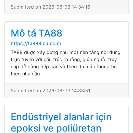
Submitted on 2026-06-03 14:34:16
Mô tả TA88
https://ta888.eu.com/
TA88 được xây dựng như một nền tảng nội dung
trực tuyến với cấu trúc rõ ràng, giúp người truy
cập dễ dàng tiếp cận và theo dõi các thông tin
theo nhu cầu
Submitted on 2026-06-03 14:33:51
Endüstriyel alanlar için
epoksi ve poliüretan