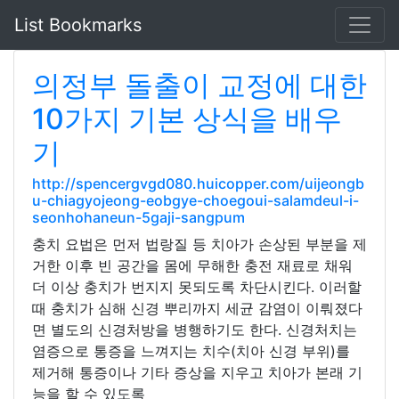
List Bookmarks
의정부 돌출이 교정에 대한
10가지 기본 상식을 배우
기
http://spencergvgd080.huicopper.com/uijeongb
u-chiagyojeong-eobgye-choegoui-salamdeul-i-
seonhohaneun-5gaji-sangpum
충치 요법은 먼저 법랑질 등 치아가 손상된 부분을 제
거한 이후 빈 공간을 몸에 무해한 충전 재료로 채워
더 이상 충치가 번지지 못되도록 차단시킨다. 이러할
때 충치가 심해 신경 뿌리까지 세균 감염이 이뤄졌다
면 별도의 신경처방을 병행하기도 한다. 신경처치는
염증으로 통증을 느껴지는 치수(치아 신경 부위)를
제거해 통증이나 기타 증상을 지우고 치아가 본래 기
능을 할 수 있도록